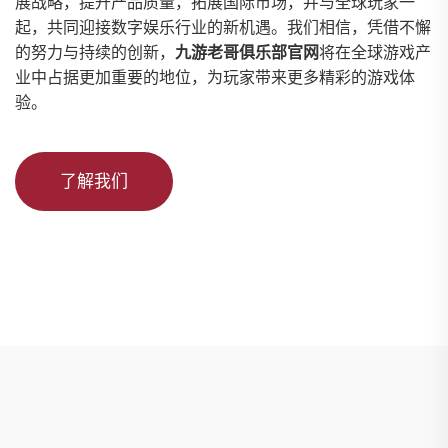
展战略，提升产品质量，拓展国际市场，并与全球玩家一
起，共同迎接数字娱乐行业的新机遇。我们相信，凭借不懈
的努力与持续的创新，
九游老哥俱乐部官网
将在全球游戏产
业中占据更加重要的地位，为玩家带来更多精彩的游戏体
验。
了解我们