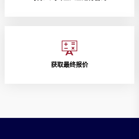
获取最终报价