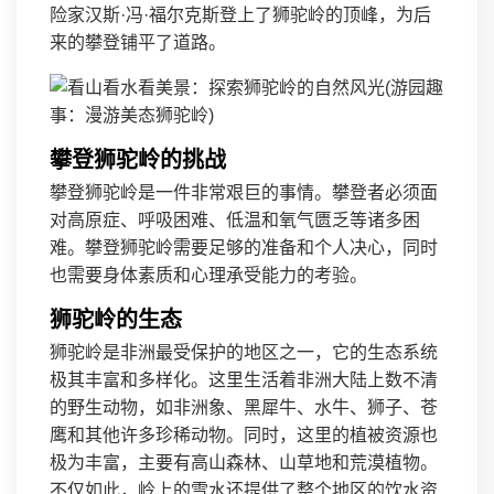
险家汉斯·冯·福尔克斯登上了狮驼岭的顶峰，为后
来的攀登铺平了道路。
攀登狮驼岭的挑战
攀登狮驼岭是一件非常艰巨的事情。攀登者必须面
对高原症、呼吸困难、低温和氧气匮乏等诸多困
难。攀登狮驼岭需要足够的准备和个人决心，同时
也需要身体素质和心理承受能力的考验。
狮驼岭的生态
狮驼岭是非洲最受保护的地区之一，它的生态系统
极其丰富和多样化。这里生活着非洲大陆上数不清
的野生动物，如非洲象、黑犀牛、水牛、狮子、苍
鹰和其他许多珍稀动物。同时，这里的植被资源也
极为丰富，主要有高山森林、山草地和荒漠植物。
不仅如此，岭上的雪水还提供了整个地区的饮水资